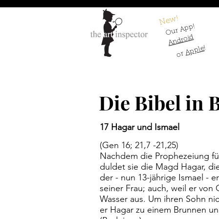
New!
Our App!
Android
!
Apple
or
Die Bibel in 
17 Hagar und Ismael
(Gen 16; 21,7 -21,25)
Nachdem die Prophezeiung für
duldet sie die Magd Hagar, di
der - nun 13-jährige Ismael - 
seiner Frau; auch, weil er vo
Wasser aus. Um ihren Sohn nich
er Hagar zu einem Brunnen und