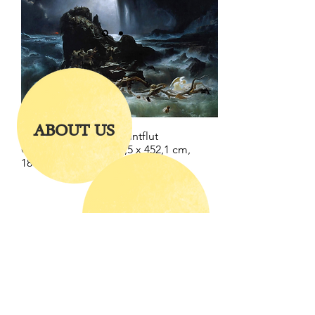
ABOUT US
Francis Danby – Die Sintflut
Öl auf Leinwand, 284,5 x 452,1 cm,
1805, Tate, London
SUPPORT US
CONTACT