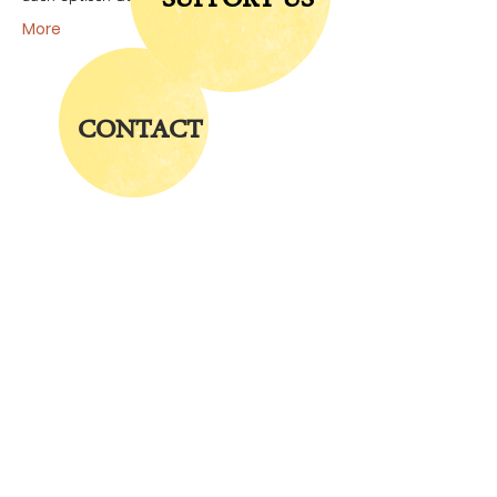
SUPPORT US
More
CONTACT
Visit us