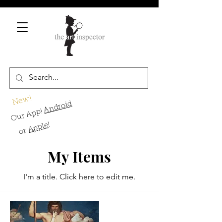
New!
Android
Our App!
!
Apple
or
My Items
I'm a title. ​Click here to edit me.