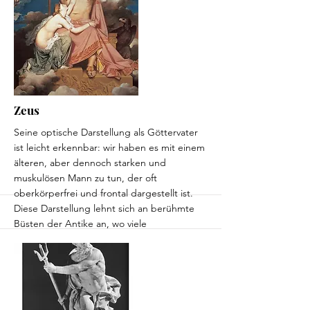
Zeus
Seine optische Darstellung als Göttervater
ist leicht erkennbar: wir haben es mit einem
älteren, aber dennoch starken und
muskulösen Mann zu tun, der oft
oberkörperfrei und frontal dargestellt ist.
Diese Darstellung lehnt sich an berühmte
Büsten der Antike an, wo viele
Persönlichkeiten wie Platon und Aristoteles
als bärtige Männer zu sehen sind. Dieses
Darstellung vermittelt Klugheit und weise
Herrschaft. Zeus erscheint oft majestätisch
und als der ruhigste und souveränste der