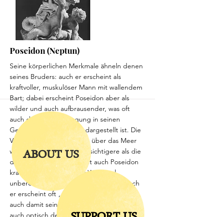
Götter. Auch die Christen entlehnten diese
Merkmale, die für Weisheit und Bedacht
stehen, und gaben ihrem Gottvater
ähnliche Attribute.
More
Poseidon (Neptun)
Seine körperlichen Merkmale ähneln denen
seines Bruders: auch er erscheint als
kraftvoller, muskulöser Mann mit wallendem
Bart; dabei erscheint Poseidon aber als
wilder und auch aufbrausender, was oft
auch durch die Bewegung in seinen
Gewändern und Haaren dargestellt ist. Die
Vorstellung der Menschen über das Meer
ABOUT US
war eine sehr viel undurchsichtigere als die
des Himmels. So taucht oft auch Poseidon
kraftvoll, manchmal voller Wut, und
unberechenbar aus dem Wasser auf. Auch
er erscheint oft „oben ohne“ und macht
auch damit seine Verwandtschaft zu Zeus
auch optisch deutlich.