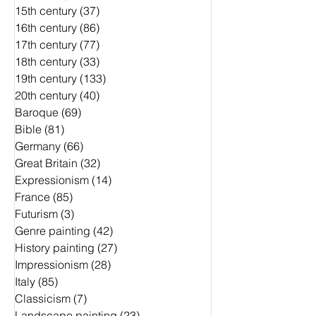
15th century
(37)
37 Beiträge
16th century
(86)
86 Beiträge
17th century
(77)
77 Beiträge
18th century
(33)
33 Beiträge
19th century
(133)
133 Beiträge
20th century
(40)
40 Beiträge
Baroque
(69)
69 Beiträge
Bible
(81)
81 Beiträge
Germany
(66)
66 Beiträge
Great Britain
(32)
32 Beiträge
Expressionism
(14)
14 Beiträge
France
(85)
85 Beiträge
Futurism
(3)
3 Beiträge
Genre painting
(42)
42 Beiträge
History painting
(27)
27 Beiträge
Impressionism
(28)
28 Beiträge
Italy
(85)
85 Beiträge
Classicism
(7)
7 Beiträge
Landscape painting
(23)
23 Beiträge