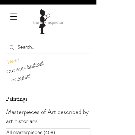
New!
Android
Our App!
!
Apple
or
Paintings
Masterpieces of Art described by
art historians
All masterpieces
(408)
408 Beiträge