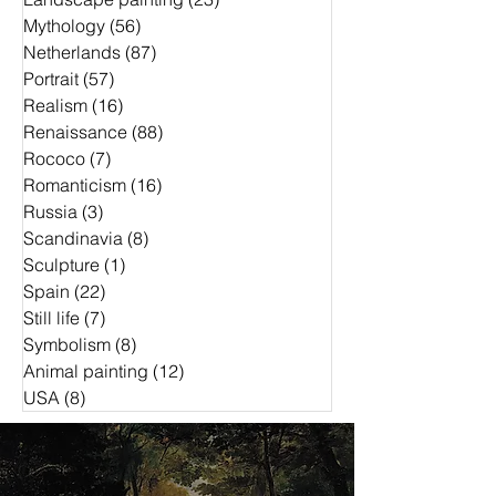
Mythology
(56)
56 Beiträge
Netherlands
(87)
87 Beiträge
Portrait
(57)
57 Beiträge
Realism
(16)
16 Beiträge
Renaissance
(88)
88 Beiträge
Rococo
(7)
7 Beiträge
Romanticism
(16)
16 Beiträge
Russia
(3)
3 Beiträge
Scandinavia
(8)
8 Beiträge
Sculpture
(1)
1 Beitrag
Spain
(22)
22 Beiträge
Still life
(7)
7 Beiträge
Symbolism
(8)
8 Beiträge
Animal painting
(12)
12 Beiträge
USA
(8)
8 Beiträge