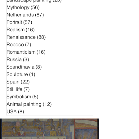
Mythology
(56)
56 Beiträge
Netherlands
(87)
87 Beiträge
Portrait
(57)
57 Beiträge
Realism
(16)
16 Beiträge
Renaissance
(88)
88 Beiträge
Rococo
(7)
7 Beiträge
Romanticism
(16)
16 Beiträge
Russia
(3)
3 Beiträge
Scandinavia
(8)
8 Beiträge
Sculpture
(1)
1 Beitrag
Spain
(22)
22 Beiträge
Still life
(7)
7 Beiträge
Symbolism
(8)
8 Beiträge
Animal painting
(12)
12 Beiträge
USA
(8)
8 Beiträge