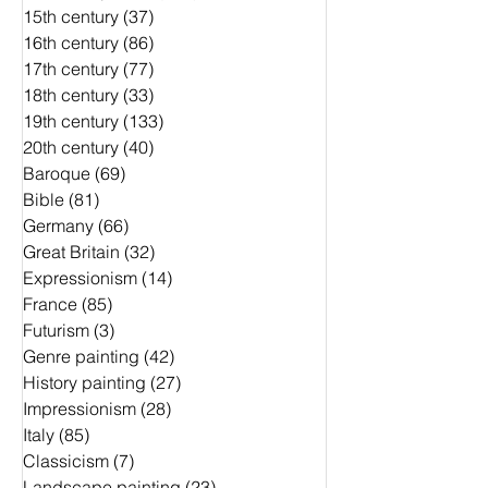
15th century
(37)
37 Beiträge
16th century
(86)
86 Beiträge
17th century
(77)
77 Beiträge
18th century
(33)
33 Beiträge
19th century
(133)
133 Beiträge
20th century
(40)
40 Beiträge
Baroque
(69)
69 Beiträge
Bible
(81)
81 Beiträge
Germany
(66)
66 Beiträge
Great Britain
(32)
32 Beiträge
Expressionism
(14)
14 Beiträge
France
(85)
85 Beiträge
Futurism
(3)
3 Beiträge
Genre painting
(42)
42 Beiträge
History painting
(27)
27 Beiträge
Impressionism
(28)
28 Beiträge
Italy
(85)
85 Beiträge
Classicism
(7)
7 Beiträge
Landscape painting
(23)
23 Beiträge