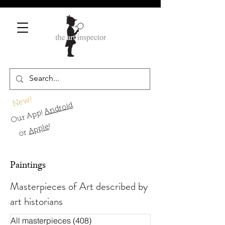
New!
Android
Our App!
!
Apple
or
Paintings
Masterpieces of Art described by
art historians
All masterpieces
(408)
408 Beiträge