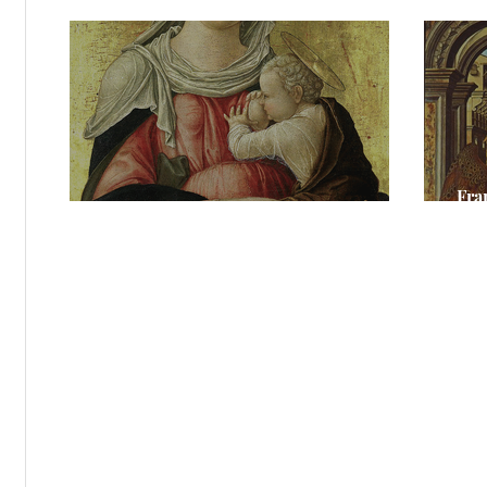
arbor
Ros
Fra
räge
Bartolomeo Vivarini - Maria Lactans
Ann