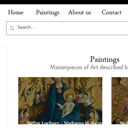
Home
Paintings
About us
Contact
äge
Paintings
Masterpieces of Art described by
Stefan Lochner - Madonna in the rose
Ste