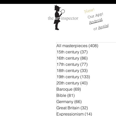
New!
Our App!
Android
!
Apple
or
All masterpieces
(408)
408 Beitr
15th century
(37)
37 Beiträge
16th century
(86)
86 Beiträge
17th century
(77)
77 Beiträge
18th century
(33)
33 Beiträge
19th century
(133)
133 Beiträge
20th century
(40)
40 Beiträge
Baroque
(69)
69 Beiträge
Bible
(81)
81 Beiträge
Germany
(66)
66 Beiträge
Great Britain
(32)
32 Beiträge
Expressionism
(14)
14 Beiträge