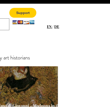
Support
EN
/
DE
 art historians
fano di Giovanni - Madonna in the