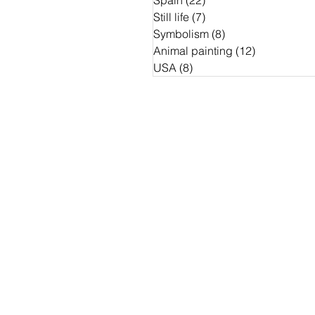
Spain
(22)
22 Beiträge
Still life
(7)
7 Beiträge
Symbolism
(8)
8 Beiträge
Animal painting
(12)
12 Beiträge
USA
(8)
8 Beiträge