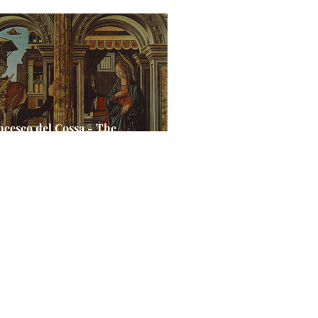
e Garden
ncesco del Cossa - The
unciation