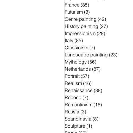
France
(85)
85 Beiträge
Futurism
(3)
3 Beiträge
Genre painting
(42)
42 Beiträge
History painting
(27)
27 Beiträge
Impressionism
(28)
28 Beiträge
Italy
(85)
85 Beiträge
Classicism
(7)
7 Beiträge
Landscape painting
(23)
23 Beit
Mythology
(56)
56 Beiträge
Netherlands
(87)
87 Beiträge
Portrait
(57)
57 Beiträge
Realism
(16)
16 Beiträge
Renaissance
(88)
88 Beiträge
Rococo
(7)
7 Beiträge
Romanticism
(16)
16 Beiträge
Russia
(3)
3 Beiträge
Scandinavia
(8)
8 Beiträge
Sculpture
(1)
1 Beitrag