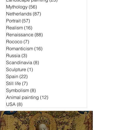
Mythology
(56)
56 Beiträge
Netherlands
(87)
87 Beiträge
Portrait
(57)
57 Beiträge
Realism
(16)
16 Beiträge
Renaissance
(88)
88 Beiträge
Rococo
(7)
7 Beiträge
Romanticism
(16)
16 Beiträge
Russia
(3)
3 Beiträge
Scandinavia
(8)
8 Beiträge
Sculpture
(1)
1 Beitrag
Spain
(22)
22 Beiträge
Still life
(7)
7 Beiträge
Symbolism
(8)
8 Beiträge
Animal painting
(12)
12 Beiträge
USA
(8)
8 Beiträge