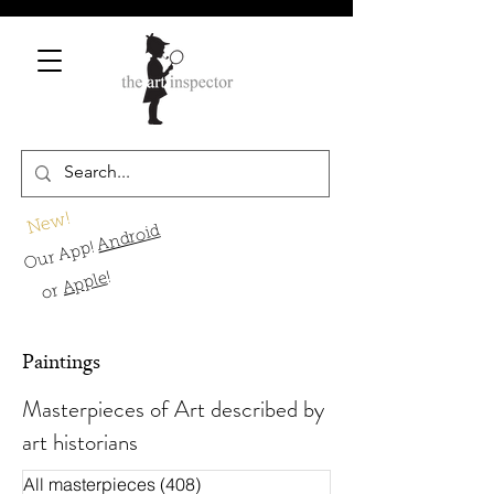
New!
Android
Our App!
!
Apple
or
Paintings
Masterpieces of Art described by
art historians
All masterpieces
(408)
408 Beiträge