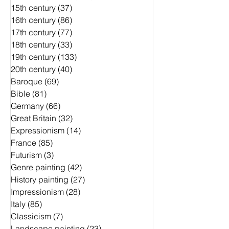
15th century
(37)
37 Beiträge
16th century
(86)
86 Beiträge
17th century
(77)
77 Beiträge
18th century
(33)
33 Beiträge
19th century
(133)
133 Beiträge
20th century
(40)
40 Beiträge
Baroque
(69)
69 Beiträge
Bible
(81)
81 Beiträge
Germany
(66)
66 Beiträge
Great Britain
(32)
32 Beiträge
Expressionism
(14)
14 Beiträge
France
(85)
85 Beiträge
Futurism
(3)
3 Beiträge
Genre painting
(42)
42 Beiträge
History painting
(27)
27 Beiträge
Impressionism
(28)
28 Beiträge
Italy
(85)
85 Beiträge
Classicism
(7)
7 Beiträge
Landscape painting
(23)
23 Beiträge