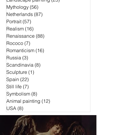
Mythology
(56)
56 Beiträge
Netherlands
(87)
87 Beiträge
Portrait
(57)
57 Beiträge
Realism
(16)
16 Beiträge
Renaissance
(88)
88 Beiträge
Rococo
(7)
7 Beiträge
Romanticism
(16)
16 Beiträge
Russia
(3)
3 Beiträge
Scandinavia
(8)
8 Beiträge
Sculpture
(1)
1 Beitrag
Spain
(22)
22 Beiträge
Still life
(7)
7 Beiträge
Symbolism
(8)
8 Beiträge
Animal painting
(12)
12 Beiträge
USA
(8)
8 Beiträge