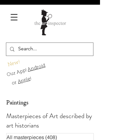
New!
Android
Our App!
!
Apple
or
Paintings
Masterpieces of Art described by
art historians
All masterpieces
(408)
408 Beiträge