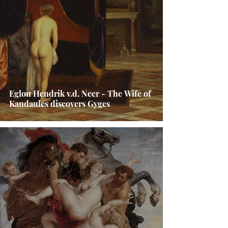
Eglon Hendrik v.d. Neer - The Wife of
Kandaules discovers Gyges