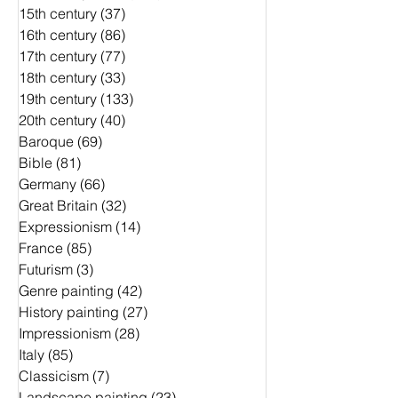
15th century
(37)
37 Beiträge
16th century
(86)
86 Beiträge
17th century
(77)
77 Beiträge
18th century
(33)
33 Beiträge
19th century
(133)
133 Beiträge
20th century
(40)
40 Beiträge
Baroque
(69)
69 Beiträge
Bible
(81)
81 Beiträge
Germany
(66)
66 Beiträge
Great Britain
(32)
32 Beiträge
Expressionism
(14)
14 Beiträge
France
(85)
85 Beiträge
Futurism
(3)
3 Beiträge
Genre painting
(42)
42 Beiträge
History painting
(27)
27 Beiträge
Impressionism
(28)
28 Beiträge
Italy
(85)
85 Beiträge
Classicism
(7)
7 Beiträge
Landscape painting
(23)
23 Beiträge